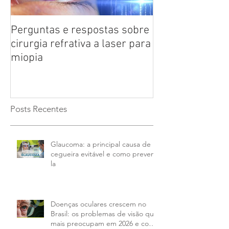
Perguntas e respostas sobre
Catarata: saiba
cirurgia refrativa a laser para
doença ocular 
miopia
das pessoas co
anos
Posts Recentes
Glaucoma: a principal causa de
cegueira evitável e como preveni-
la
Doenças oculares crescem no
Brasil: os problemas de visão que
mais preocupam em 2026 e como