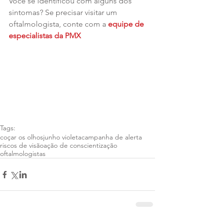
Você se identificou com alguns dos 
sintomas? Se precisar visitar um 
oftalmologista, conte com a 
equipe de 
especialistas da PMX
Tags:
coçar os olhos
junho violeta
campanha de alerta
riscos de visão
ação de conscientização
oftalmologistas