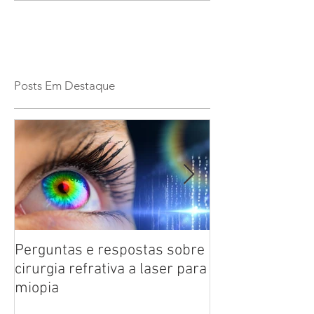
Posts Em Destaque
Perguntas e respostas sobre
Catarata: saiba
cirurgia refrativa a laser para
doença ocular 
miopia
das pessoas co
anos