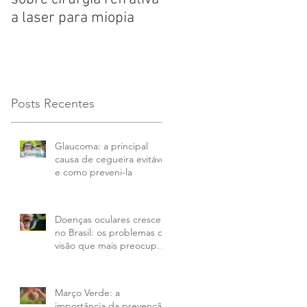
a laser para miopia
que atinge 50% das
pessoas com mais de
65 anos
Posts Recentes
Glaucoma: a principal
causa de cegueira evitável
e como preveni-la
Doenças oculares crescem
no Brasil: os problemas de
visão que mais preocupam
em 2026 e como tratar
Março Verde: a
importância da prevenção