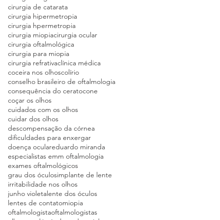
cirurgia de catarata
cirurgia hipermetropia
cirurgia hpermetropia
cirurgia miopia
cirurgia ocular
cirurgia oftalmológica
cirurgia para miopia
cirurgia refrativa
clínica médica
coceira nos olhos
colírio
conselho brasileiro de oftalmologia
consequência do ceratocone
coçar os olhos
cuidados com os olhos
cuidar dos olhos
descompensação da córnea
dificuldades para enxergar
doença ocular
eduardo miranda
especialistas emm oftalmologia
exames oftalmológicos
grau dos óculos
implante de lente
irritabilidade nos olhos
junho violeta
lente dos óculos
lentes de contato
miopia
oftalmologista
oftalmologistas