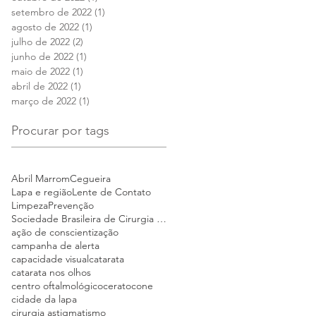
setembro de 2022
(1)
1 post
agosto de 2022
(1)
1 post
julho de 2022
(2)
2 posts
junho de 2022
(1)
1 post
maio de 2022
(1)
1 post
abril de 2022
(1)
1 post
março de 2022
(1)
1 post
Procurar por tags
Abril Marrom
Cegueira
Lapa e região
Lente de Contato
Limpeza
Prevenção
Sociedade Brasileira de Cirurgia Refrativa e Catar
ação de conscientização
campanha de alerta
capacidade visual
catarata
catarata nos olhos
centro oftalmológico
ceratocone
cidade da lapa
cirurgia astigmatismo