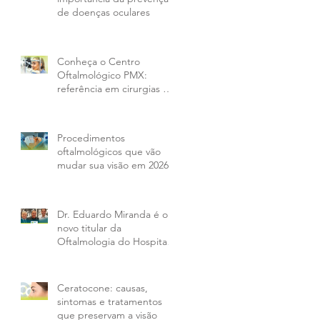
de doenças oculares
Conheça o Centro
Oftalmológico PMX:
referência em cirurgias e
tratamentos oculares em
Curitiba e região
Procedimentos
oftalmológicos que vão
mudar sua visão em 2026
Dr. Eduardo Miranda é o
novo titular da
Oftalmologia do Hospital
IPO e amplia opções aos
pacientes da PMX
Ceratocone: causas,
sintomas e tratamentos
que preservam a visão