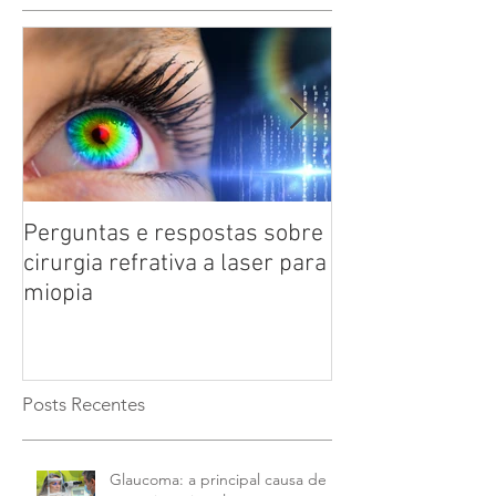
Posts Em Destaque
Perguntas e respostas sobre
Catarata: saiba
cirurgia refrativa a laser para
doença ocular 
miopia
das pessoas co
anos
Posts Recentes