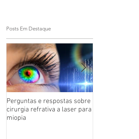
Posts Em Destaque
Perguntas e respostas sobre
Catarata: saiba
cirurgia refrativa a laser para
doença ocular 