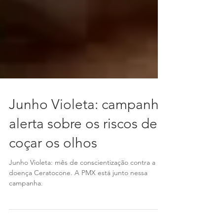
Junho Violeta: campanha
alerta sobre os riscos de
coçar os olhos
Junho Violeta: mês de conscientização contra a
doença Ceratocone. A PMX está junto nessa
campanha.