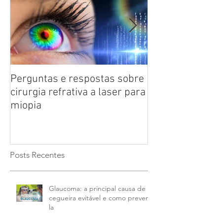
Perguntas e respostas sobre
Catarata: saiba
cirurgia refrativa a laser para
doença ocular 
miopia
das pessoas co
anos
Posts Recentes
Glaucoma: a principal causa de
cegueira evitável e como preveni-