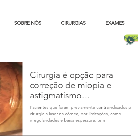
SOBRE NÓS
CIRURGIAS
EXAMES
Fale 
Cirurgia é opção para
correção de miopia e
astigmatismo
simultaneamente em
Pacientes que foram previamente contraindicados para
pacientes com alto grau c
cirurgia a laser na córnea, por limitações, como
irregularidades e baixa espessura, tem