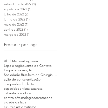
setembro de 2022
(1)
1 post
agosto de 2022
(1)
1 post
julho de 2022
(2)
2 posts
junho de 2022
(1)
1 post
maio de 2022
(1)
1 post
abril de 2022
(1)
1 post
março de 2022
(1)
1 post
Procurar por tags
Abril Marrom
Cegueira
Lapa e região
Lente de Contato
Limpeza
Prevenção
Sociedade Brasileira de Cirurgia Refrativa e Catar
ação de conscientização
campanha de alerta
capacidade visual
catarata
catarata nos olhos
centro oftalmológico
ceratocone
cidade da lapa
cirurgia astigmatismo