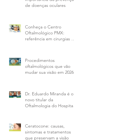
de doenças oculares
Conheça o Centro
Oftalmológico PMX:
referência em cirurgias e
tratamentos oculares em
Curitiba e região
Procedimentos
oftalmológicos que vão
mudar sua visão em 2026
Dr. Eduardo Miranda é o
novo titular da
Oftalmologia do Hospital
IPO e amplia opções aos
pacientes da PMX
Ceratocone: causas,
sintomas e tratamentos
que preservam a visão