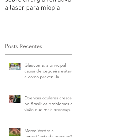
a laser para miopia
que atinge 50% das
pessoas com mais de
65 anos
Posts Recentes
Glaucoma: a principal
causa de cegueira evitável
e como preveni-la
Doenças oculares crescem
no Brasil: os problemas de
visão que mais preocupam
em 2026 e como tratar
Março Verde: a
importância da prevenção