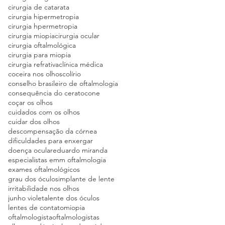
cirurgia de catarata
cirurgia hipermetropia
cirurgia hpermetropia
cirurgia miopia
cirurgia ocular
cirurgia oftalmológica
cirurgia para miopia
cirurgia refrativa
clínica médica
coceira nos olhos
colírio
conselho brasileiro de oftalmologia
consequência do ceratocone
coçar os olhos
cuidados com os olhos
cuidar dos olhos
descompensação da córnea
dificuldades para enxergar
doença ocular
eduardo miranda
especialistas emm oftalmologia
exames oftalmológicos
grau dos óculos
implante de lente
irritabilidade nos olhos
junho violeta
lente dos óculos
lentes de contato
miopia
oftalmologista
oftalmologistas