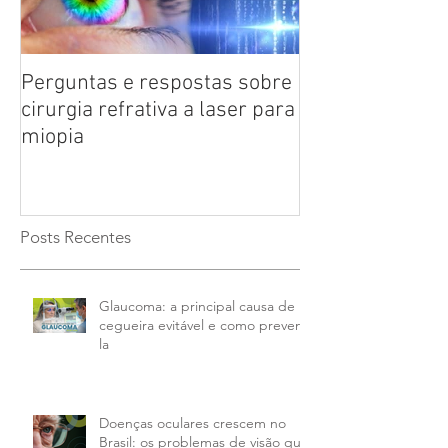
Perguntas e respostas sobre
Catarata: saiba
cirurgia refrativa a laser para
doença ocular 
miopia
das pessoas co
anos
Posts Recentes
Glaucoma: a principal causa de
cegueira evitável e como preveni-
la
Doenças oculares crescem no
Brasil: os problemas de visão que