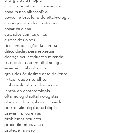
cirurgia para miopia
cirurgia refrativa
clínica médica
coceira nos olhos
colírio
conselho brasileiro de oftalmologia
consequência do ceratocone
coçar os olhos
cuidados com os olhos
cuidar dos olhos
descompensação da córnea
dificuldades para enxergar
doença ocular
eduardo miranda
especialistas emm oftalmologia
exames oftalmológicos
grau dos óculos
implante de lente
irritabilidade nos olhos
junho violeta
lente dos óculos
lentes de contato
miopia
oftalmologista
oftalmologistas
olhos saudáveis
plano de saúde
pmx oftalmologia
presbiopia
prevenir problemas
problemas oculares
procedimentos a laser
proteger a visão