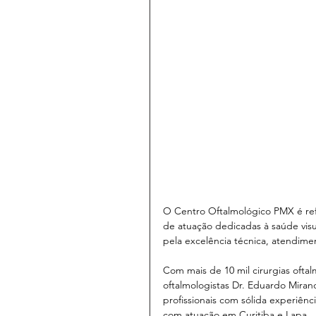
O Centro Oftalmológico PMX é ref
de atuação dedicadas à saúde visua
pela excelência técnica, atendim
Com mais de 10 mil cirurgias oftal
oftalmologistas Dr. Eduardo Miran
profissionais com sólida experiênc
com atuação em Curitiba e Lapa.