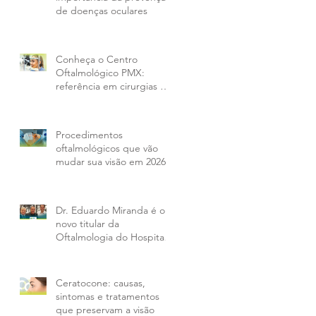
de doenças oculares
Conheça o Centro
Oftalmológico PMX:
referência em cirurgias e
tratamentos oculares em
Curitiba e região
Procedimentos
oftalmológicos que vão
mudar sua visão em 2026
Dr. Eduardo Miranda é o
novo titular da
Oftalmologia do Hospital
IPO e amplia opções aos
pacientes da PMX
Ceratocone: causas,
sintomas e tratamentos
que preservam a visão