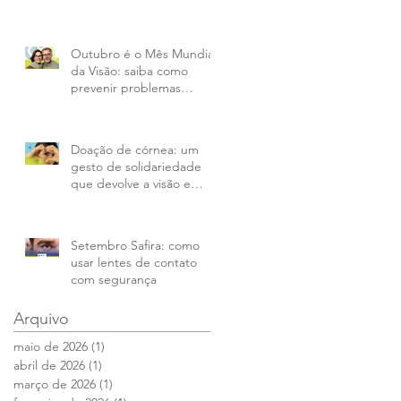
Outubro é o Mês Mundial
da Visão: saiba como
prevenir problemas
oculares
Doação de córnea: um
gesto de solidariedade
que devolve a visão e
transforma vidas
Setembro Safira: como
usar lentes de contato
com segurança
Arquivo
maio de 2026
(1)
1 post
abril de 2026
(1)
1 post
março de 2026
(1)
1 post