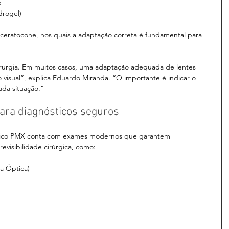
s
drogel)
 ceratocone, nos quais a adaptação correta é fundamental para 
rurgia. Em muitos casos, uma adaptação adequada de lentes 
 visual”, explica Eduardo Miranda. “O importante é indicar o 
da situação.”
para diagnósticos seguros
ógico PMX conta com exames modernos que garantem 
evisibilidade cirúrgica, como:
a Óptica)