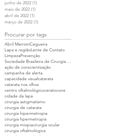
junho de 2022
(1)
1 post
maio de 2022
(1)
1 post
abril de 2022
(1)
1 post
março de 2022
(1)
1 post
Procurar por tags
Abril Marrom
Cegueira
Lapa e região
Lente de Contato
Limpeza
Prevenção
Sociedade Brasileira de Cirurgia Refrativa e Catar
ação de conscientização
campanha de alerta
capacidade visual
catarata
catarata nos olhos
centro oftalmológico
ceratocone
cidade da lapa
cirurgia astigmatismo
cirurgia de catarata
cirurgia hipermetropia
cirurgia hpermetropia
cirurgia miopia
cirurgia ocular
cirurgia oftalmológica