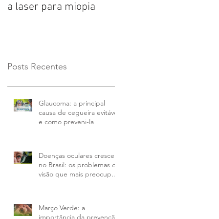
a laser para miopia
que atinge 50% das
pessoas com mais de
65 anos
Posts Recentes
Glaucoma: a principal
causa de cegueira evitável
e como preveni-la
Doenças oculares crescem
no Brasil: os problemas de
visão que mais preocupam
em 2026 e como tratar
Março Verde: a
importância da prevenção