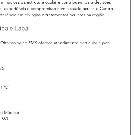
 minuciosa da estrutura ocular e contribuem para decisões 
ão, experiência e compromisso com a saúde ocular, o Centro 
erência em cirurgias e tratamentos oculares na região.
iba e Lapa
 Oftalmológico PMX oferece atendimento particular e por 
:
76
l IPO)
ca Médica)
 360