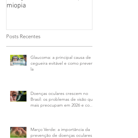
cirurgia refrativa a laser para
doença ocular 
miopia
das pessoas co
anos
Posts Recentes
Glaucoma: a principal causa de
cegueira evitável e como preveni-
la
Doenças oculares crescem no
Brasil: os problemas de visão que
mais preocupam em 2026 e como
tratar