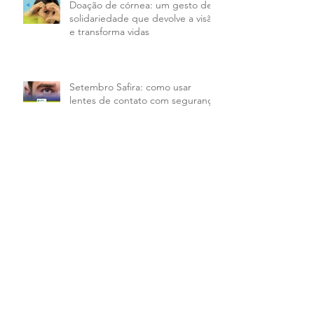
Doação de córnea: um gesto de
solidariedade que devolve a visão
e transforma vidas
Setembro Safira: como usar
lentes de contato com segurança
Arquivo
maio de 2026
(1)
1 post
abril de 2026
(1)
1 post
março de 2026
(1)
1 post
fevereiro de 2026
(1)
1 post
janeiro de 2026
(1)
1 post
dezembro de 2025
(1)
1 post
novembro de 2025
(1)
1 post
outubro de 2025
(1)
1 post
setembro de 2025
(2)
2 posts