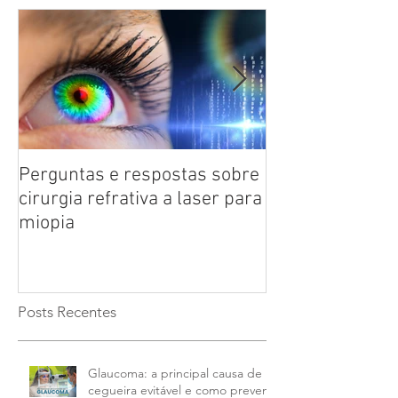
Perguntas e respostas sobre
Catarata: saiba
cirurgia refrativa a laser para
doença ocular 
miopia
das pessoas co
anos
Posts Recentes
Glaucoma: a principal causa de
cegueira evitável e como preveni-