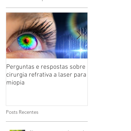
Perguntas e respostas sobre
Catarata: saiba
cirurgia refrativa a laser para
doença ocular 
miopia
das pessoas co
anos
Posts Recentes