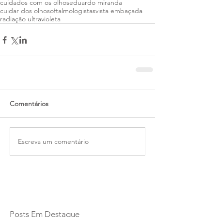
cuidados com os olhos
eduardo miranda
cuidar dos olhos
oftalmologistas
vista embaçada
radiação ultravioleta
Comentários
Escreva um comentário
Posts Em Destaque