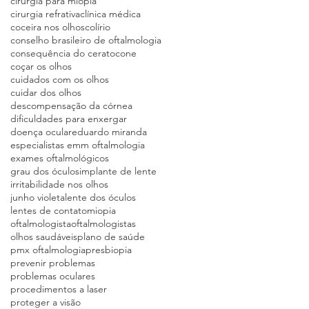
cirurgia para miopia
cirurgia refrativa
clínica médica
coceira nos olhos
colírio
conselho brasileiro de oftalmologia
consequência do ceratocone
coçar os olhos
cuidados com os olhos
cuidar dos olhos
descompensação da córnea
dificuldades para enxergar
doença ocular
eduardo miranda
especialistas emm oftalmologia
exames oftalmológicos
grau dos óculos
implante de lente
irritabilidade nos olhos
junho violeta
lente dos óculos
lentes de contato
miopia
oftalmologista
oftalmologistas
olhos saudáveis
plano de saúde
pmx oftalmologia
presbiopia
prevenir problemas
problemas oculares
procedimentos a laser
proteger a visão