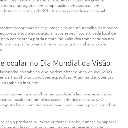
lho (OIT), revela que trabalhadores com deficiência visual 
e serem empregados em comparação com pessoas sem 
e destacar que mais de 90% dos casos de deficiência visual 
.
centivar programas de segurança e saúde no trabalho destinados 
es, prevenindo a exposição a riscos específicos em cada local de 
para considerar a perda natural de visão dos trabalhadores nas 
nformar os profissionais sobre os riscos que o trabalho pode 
s.
de ocular no Dia Mundial da Visão
elacionadas ao trabalho que podem afetar a visão de indivíduos 
s de trabalho ou condições específicas. Algumas das doenças 
 ao trabalho incluem:
condição em que os olhos não produzem lágrimas adequadas 
ente, resultando em olhos secos, irritados e sensíveis. O 
computadores e ambientes com ar-condicionado pode contribuir 
osição a produtos químicos irritantes, poeira, fumaça ou vapores 
inflamação da conjuntiva, a membrana que reveste a parte 