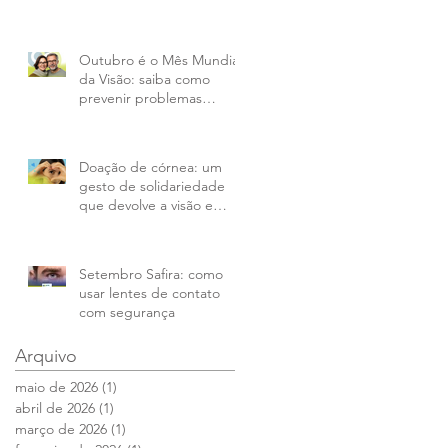
Outubro é o Mês Mundial
da Visão: saiba como
prevenir problemas
oculares
Doação de córnea: um
gesto de solidariedade
que devolve a visão e
transforma vidas
Setembro Safira: como
usar lentes de contato
com segurança
Arquivo
maio de 2026
(1)
1 post
abril de 2026
(1)
1 post
março de 2026
(1)
1 post