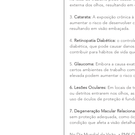
externa dos olhos, resultando em c
3. 
Catarata:
 A exposição crônica à
aumentar o risco de desenvolver ca
resultando em visão embaçada.
4. 
Retinopatia Diabética:
 o contro
diabética, que pode causar danos
contribuir para hábitos de vida qu
5. 
Glaucoma:
 Embora a causa exa
certos ambientes de trabalho com 
elevada podem aumentar o risco de
6. Lesões Oculares:
 Em locais de 
ou detritos entrarem nos olhos, a
uso de óculos de proteção é funda
7. Degeneração Macular Relaciona
sem proteção adequada, como ócu
condição que afeta a visão detal
No Dia Mundial da Visão, a PMX O