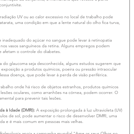
onjuntivite.
 radiação UV ou ao calor excessivo no local de trabalho pode 
tarata, uma condição em que a lente natural do olho fica turva, 
le inadequado do açúcar no sangue pode levar à retinopatia 
 nos vasos sanguíneos da retina. Alguns empregos podem 
e afetam o controle do diabetes.
ta do glaucoma seja desconhecida, alguns estudos sugerem que 
exposição a produtos químicos, poeira ou pressão intraocular 
ssa doença, que pode levar à perda de visão periférica.
trabalho onde há risco de objetos estranhos, produtos químicos 
s lesões oculares, como arranhões na córnea, podem ocorrer. O 
mental para prevenir tais lesões.
da à Idade (DMRI):
 A exposição prolongada à luz ultravioleta (UV) 
los de sol, pode aumentar o risco de desenvolver DMRI, uma 
hada e é mais comum em pessoas mais velhas.
ftalmologia apoia a campanha mundial “Ame os seus Olhos no 