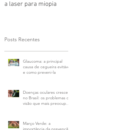
a laser para miopia
que atinge 50% das
pessoas com mais de
65 anos
Posts Recentes
Glaucoma: a principal
causa de cegueira evitável
e como preveni-la
Doenças oculares crescem
no Brasil: os problemas de
visão que mais preocupam
em 2026 e como tratar
Março Verde: a
importância da prevenção