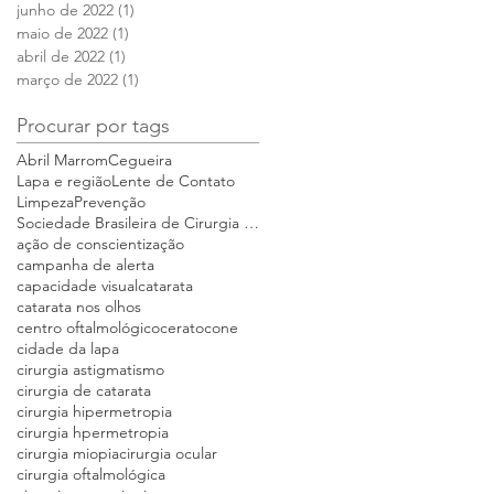
junho de 2022
(1)
1 post
maio de 2022
(1)
1 post
abril de 2022
(1)
1 post
março de 2022
(1)
1 post
Procurar por tags
Abril Marrom
Cegueira
Lapa e região
Lente de Contato
Limpeza
Prevenção
Sociedade Brasileira de Cirurgia Refrativa e Catar
ação de conscientização
campanha de alerta
capacidade visual
catarata
catarata nos olhos
centro oftalmológico
ceratocone
cidade da lapa
cirurgia astigmatismo
cirurgia de catarata
cirurgia hipermetropia
cirurgia hpermetropia
cirurgia miopia
cirurgia ocular
cirurgia oftalmológica