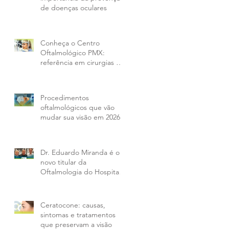
de doenças oculares
Conheça o Centro
Oftalmológico PMX:
referência em cirurgias e
tratamentos oculares em
Curitiba e região
Procedimentos
oftalmológicos que vão
mudar sua visão em 2026
Dr. Eduardo Miranda é o
novo titular da
Oftalmologia do Hospital
IPO e amplia opções aos
pacientes da PMX
Ceratocone: causas,
sintomas e tratamentos
que preservam a visão