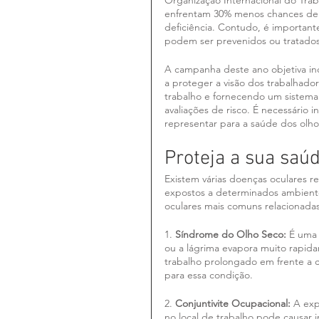
Organização Internacional do Traba
enfrentam 30% menos chances d
deficiência. Contudo, é important
podem ser prevenidos ou tratados
A campanha deste ano objetiva in
a proteger a visão dos trabalhador
trabalho e fornecendo um sistema 
avaliações de risco. É necessário i
representar para a saúde dos olho
Proteja a sua saú
Existem várias doenças oculares r
expostos a determinados ambiente
oculares mais comuns relacionadas
1. 
Síndrome do Olho Seco: 
É uma 
ou a lágrima evapora muito rapidam
trabalho prolongado em frente a 
para essa condição.
2. 
Conjuntivite Ocupacional:
 A exp
no local de trabalho pode causar 