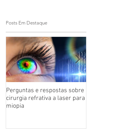
Posts Em Destaque
Perguntas e respostas sobre
Catarata: saiba
cirurgia refrativa a laser para
doença ocular 
miopia
das pessoas co
anos