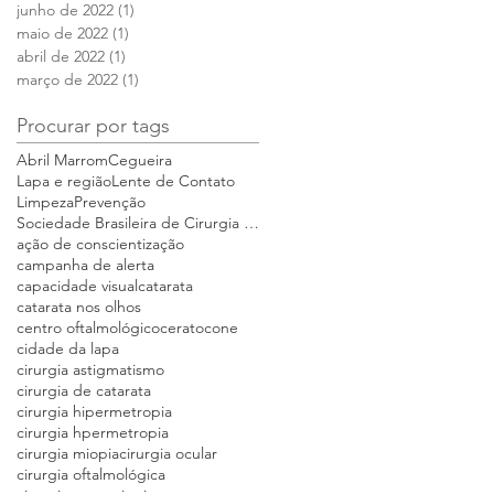
junho de 2022
(1)
1 post
maio de 2022
(1)
1 post
abril de 2022
(1)
1 post
março de 2022
(1)
1 post
Procurar por tags
Abril Marrom
Cegueira
Lapa e região
Lente de Contato
Limpeza
Prevenção
Sociedade Brasileira de Cirurgia Refrativa e Catar
ação de conscientização
campanha de alerta
capacidade visual
catarata
catarata nos olhos
centro oftalmológico
ceratocone
cidade da lapa
cirurgia astigmatismo
cirurgia de catarata
cirurgia hipermetropia
cirurgia hpermetropia
cirurgia miopia
cirurgia ocular
cirurgia oftalmológica