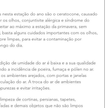
 nesta estação do ano são o ceratocone, causado 
 os olhos, conjuntivite alérgica e síndrome do 
eitar ao máximo a estação da primavera, sem 
, basta alguns cuidados importantes com os olhos, 
e limpas, para evitar a contaminação por 
ongo do dia.
ição de umidade do ar é baixa e a sua qualidade 
o a incidência de poeira, fumaça e pólen no ar. 
r os ambientes arejados, com portas e janelas 
rculação do ar. A troca do ar de ambientes 
urezas e evitar irritações. 
mpeza de cortinas, persianas, tapetes, 
fadas e demais objetos que não são limpos 