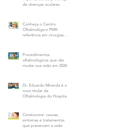
de doenças oculares
Conheça o Centro
Oftalmológico PMX:
referência em cirurgias e
tratamentos oculares em
Curitiba e região
Procedimentos
oftalmológicos que vão
mudar sua visão em 2026
Dr. Eduardo Miranda é o
novo titular da
Oftalmologia do Hospital
IPO e amplia opções aos
pacientes da PMX
Ceratocone: causas,
sintomas e tratamentos
que preservam a visão