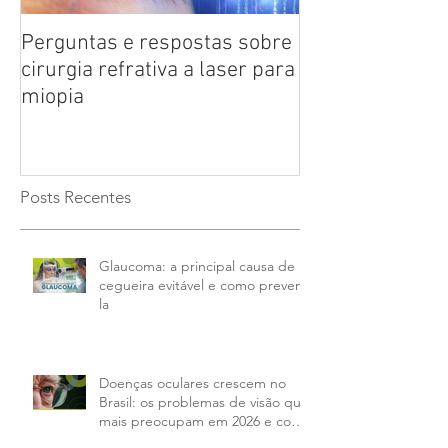
Perguntas e respostas sobre
Catarata: saiba
cirurgia refrativa a laser para
doença ocular 
miopia
das pessoas co
anos
Posts Recentes
Glaucoma: a principal causa de
cegueira evitável e como preveni-
la
Doenças oculares crescem no
Brasil: os problemas de visão que
mais preocupam em 2026 e como
tratar